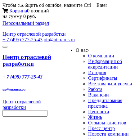
Меню
Чтобы сообщить об ошибке, нажмите Ctrl + Enter
Корзина
0 позиций
на сумму
0 руб.
Персональный раздел
Центр
отраслевой разработки
+ 7 (495) 777-25-43
otr@otr.rarus.ru
Toggle
О нас
›
navigation
О компании
Центр отраслевой
Информация об
разработки
аккредитации
История
+ 7 (495) 777-25-43
Сертификаты
Все товары и услуги
Работа
otr@otr.rarus.ru
Вакансии
Преддипломная
Центр отраслевой
практика
разработки
Ценности
Жизнь
Отзывы клиентов
Пресс-центр
Новости компании