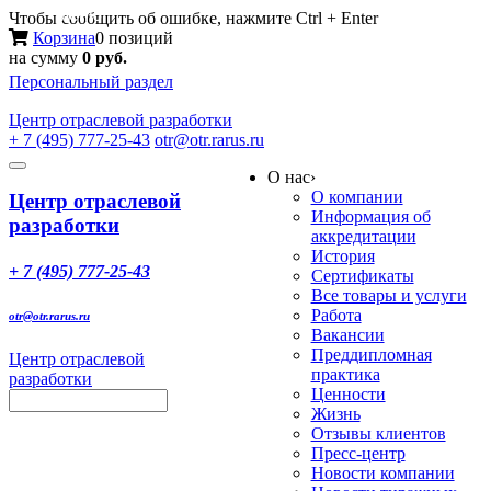
Меню
Чтобы сообщить об ошибке, нажмите Ctrl + Enter
Корзина
0 позиций
на сумму
0 руб.
Персональный раздел
Центр
отраслевой разработки
+ 7 (495) 777-25-43
otr@otr.rarus.ru
Toggle
О нас
›
navigation
О компании
Центр отраслевой
Информация об
разработки
аккредитации
История
+ 7 (495) 777-25-43
Сертификаты
Все товары и услуги
Работа
otr@otr.rarus.ru
Вакансии
Преддипломная
Центр отраслевой
практика
разработки
Ценности
Жизнь
Отзывы клиентов
Пресс-центр
Новости компании