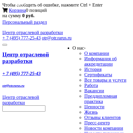
Меню
Чтобы сообщить об ошибке, нажмите Ctrl + Enter
Корзина
0 позиций
на сумму
0 руб.
Персональный раздел
Центр
отраслевой разработки
+ 7 (495) 777-25-43
otr@otr.rarus.ru
Toggle
О нас
›
navigation
О компании
Центр отраслевой
Информация об
разработки
аккредитации
История
+ 7 (495) 777-25-43
Сертификаты
Все товары и услуги
Работа
otr@otr.rarus.ru
Вакансии
Преддипломная
Центр отраслевой
практика
разработки
Ценности
Жизнь
Отзывы клиентов
Пресс-центр
Новости компании