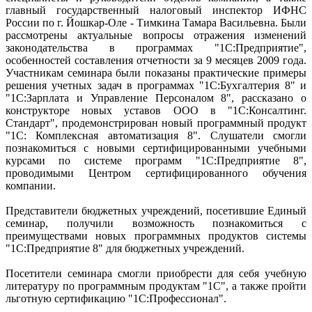
главный государственный налоговый инспектор ИФНС
России по г. Йошкар-Оле - Тимкина Тамара Васильевна. Были
рассмотрены актуальные вопросы отражения изменений
законодательства в программах "1С:Предприятие",
особенностей составления отчетности за 9 месяцев 2009 года.
Участникам семинара были показаны практические примеры
решения учетных задач в программах "1С:Бухгалтерия 8" и
"1С:Зарплата и Управление Персоналом 8", рассказано о
конструкторе новых уставов ООО в "1С:Консалтинг.
Стандарт", продемонстрирован новый программный продукт
"1С: Комплексная автоматизация 8". Слушатели смогли
познакомиться с новыми сертифицированными учебными
курсами по системе программ "1С:Предприятие 8",
проводимыми Центром сертифицированного обучения
компании.
Представители бюджетных учреждений, посетившие Единый
семинар, получили возможность познакомиться с
преимуществами новых программных продуктов системы
"1С:Предприятие 8" для бюджетных учреждений.
Посетители семинара смогли приобрести для себя учебную
литературу по программным продуктам "1С", а также пройти
льготную сертификацию "1С:Профессионал".