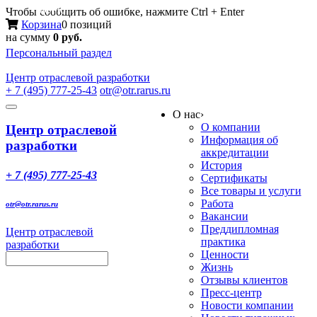
Меню
Чтобы сообщить об ошибке, нажмите Ctrl + Enter
Корзина
0 позиций
на сумму
0 руб.
Персональный раздел
Центр
отраслевой разработки
+ 7 (495) 777-25-43
otr@otr.rarus.ru
Toggle
О нас
›
navigation
О компании
Центр отраслевой
Информация об
разработки
аккредитации
История
+ 7 (495) 777-25-43
Сертификаты
Все товары и услуги
Работа
otr@otr.rarus.ru
Вакансии
Преддипломная
Центр отраслевой
практика
разработки
Ценности
Жизнь
Отзывы клиентов
Пресс-центр
Новости компании