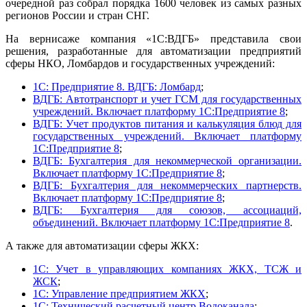
очередной раз собрал порядка 1600 человек из самых разных
регионов России и стран СНГ.
На вернисаже компания «1С:ВДГБ» представила свои
решения, разработанные для автоматизации предприятий
сферы НКО, Ломбардов и государственных учреждений:
1С: Предприятие 8. ВДГБ: Ломбард
;
ВДГБ: Автотранспорт и учет ГСМ для государственных
учреждений. Включает платформу 1С:Предприятие 8
;
ВДГБ: Учет продуктов питания и калькуляция блюд для
государственных учреждений. Включает платформу
1С:Предприятие 8
;
ВДГБ: Бухгалтерия для некоммерческой организации.
Включает платформу 1С:Предприятие 8
;
ВДГБ: Бухгалтерия для некоммерческих партнерств.
Включает платформу 1С:Предприятие 8
;
ВДГБ: Бухгалтерия для союзов, ассоциаций,
объединений. Включает платформу 1С:Предприятие 8
.
А также для автоматизации сферы ЖКХ:
1С: Учет в управляющих компаниях ЖКХ, ТСЖ и
ЖСК
;
1С: Управление предприятием ЖКХ
;
1С: Технический расчетный центр Водоканала
;