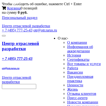
Меню
Чтобы сообщить об ошибке, нажмите Ctrl + Enter
Корзина
0 позиций
на сумму
0 руб.
Персональный раздел
Центр
отраслевой разработки
+ 7 (495) 777-25-43
otr@otr.rarus.ru
Toggle
О нас
›
navigation
О компании
Центр отраслевой
Информация об
разработки
аккредитации
История
+ 7 (495) 777-25-43
Сертификаты
Все товары и услуги
Работа
otr@otr.rarus.ru
Вакансии
Преддипломная
Центр отраслевой
практика
разработки
Ценности
Жизнь
Отзывы клиентов
Пресс-центр
Новости компании