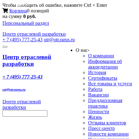
Меню
Чтобы сообщить об ошибке, нажмите Ctrl + Enter
Корзина
0 позиций
на сумму
0 руб.
Персональный раздел
Центр
отраслевой разработки
+ 7 (495) 777-25-43
otr@otr.rarus.ru
Toggle
О нас
›
navigation
О компании
Центр отраслевой
Информация об
разработки
аккредитации
История
+ 7 (495) 777-25-43
Сертификаты
Все товары и услуги
Работа
otr@otr.rarus.ru
Вакансии
Преддипломная
Центр отраслевой
практика
разработки
Ценности
Жизнь
Отзывы клиентов
Пресс-центр
Новости компании