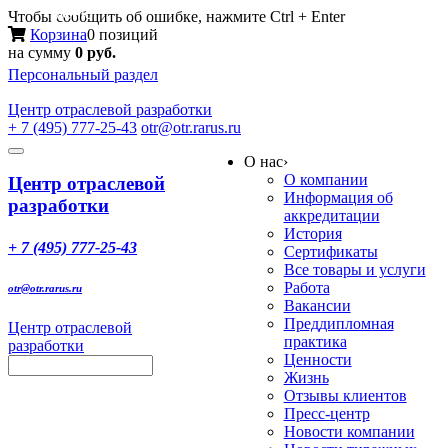
Меню
Чтобы сообщить об ошибке, нажмите Ctrl + Enter
Корзина
0 позиций
на сумму
0 руб.
Персональный раздел
Центр
отраслевой разработки
+ 7 (495) 777-25-43
otr@otr.rarus.ru
Toggle
О нас
›
navigation
О компании
Центр отраслевой
Информация об
разработки
аккредитации
История
+ 7 (495) 777-25-43
Сертификаты
Все товары и услуги
Работа
otr@otr.rarus.ru
Вакансии
Преддипломная
Центр отраслевой
практика
разработки
Ценности
Жизнь
Отзывы клиентов
Пресс-центр
Новости компании