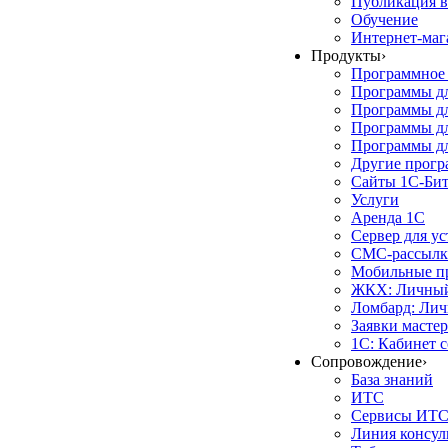
Публикация в
Обучение
Интернет-маг
Продукты
›
Программное 
Программы д
Программы дл
Программы д
Программы дл
Другие прог
Сайты 1С-Би
Услуги
Аренда 1С
Сервер для у
СМС-рассылк
Мобильные п
ЖКХ: Личный
Ломбард: Лич
Заявки масте
1С: Кабинет 
Сопровождение
›
База знаний
ИТС
Сервисы ИТ
Линия консул