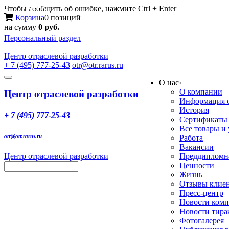
Меню
Чтобы сообщить об ошибке, нажмите Ctrl + Enter
Корзина
0 позиций
на сумму
0 руб.
Персональный раздел
Центр
отраслевой разработки
+ 7 (495) 777-25-43
otr@otr.rarus.ru
Toggle
О нас
›
navigation
О компании
Центр отраслевой разработки
Информация о
История
+ 7 (495) 777-25-43
Сертификаты
Все товары и
otr@otr.rarus.ru
Работа
Вакансии
Центр отраслевой разработки
Преддипломна
Ценности
Жизнь
Отзывы клие
Пресс-центр
Новости ком
Новости тир
Фотогалерея