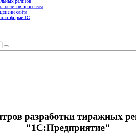
альных релизов
а релизов программ
цензии сайта
а платформе 1С
тров разработки тиражных р
"1С:Предприятие"