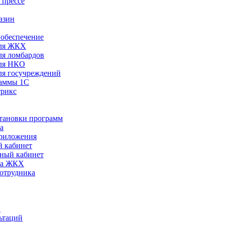
 прессе
азин
обеспечение
ля ЖКХ
я ломбардов
ля НКО
я госучреждений
раммы 1С
трикс
становки программ
а
риложения
 кабинет
ный кабинет
ра ЖКХ
сотрудника
С
ьтаций