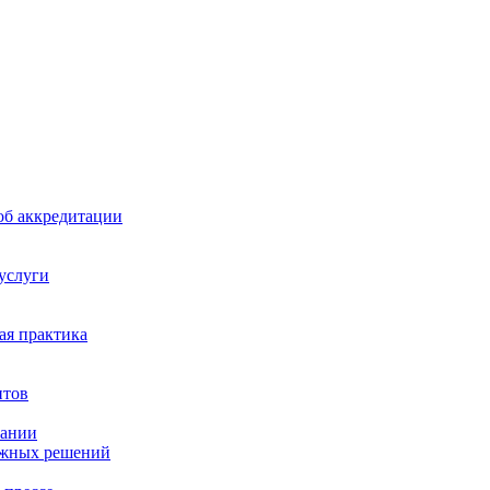
б аккредитации
 услуги
я практика
нтов
пании
ажных решений