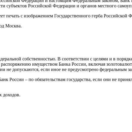
ссийской Федерации и настоящим Федеральным законом, Банк Р
сти субъектов Российской Федерации и органов местного самоуп
ет печать с изображением Государственного герба Российской 
од Москва.
деральной собственностью. В соответствии с целями и в поряд
 распоряжению имуществом Банка России, включая золотовалют
сии не допускаются, если иное не предусмотрено федеральным з
Банк России – по обязательствам государства, если они не приня
х доходов.