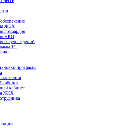
 прессе
азин
обеспечение
ля ЖКХ
я ломбардов
ля НКО
я госучреждений
раммы 1С
трикс
становки программ
а
риложения
 кабинет
ный кабинет
ра ЖКХ
сотрудника
С
ьтаций