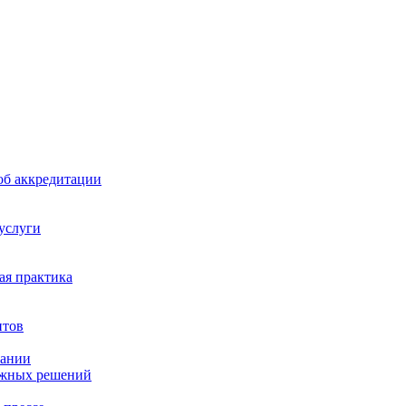
б аккредитации
 услуги
я практика
нтов
пании
ажных решений