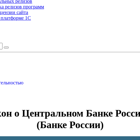
альных релизов
а релизов программ
цензии сайта
а платформе 1С
тельностью
(Банке России)