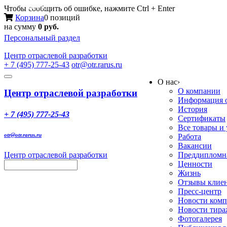
Меню
Чтобы сообщить об ошибке, нажмите Ctrl + Enter
Корзина
0 позиций
на сумму
0 руб.
Персональный раздел
Центр
отраслевой разработки
+ 7 (495) 777-25-43
otr@otr.rarus.ru
Toggle
О нас
›
navigation
О компании
Центр отраслевой разработки
Информация о
История
+ 7 (495) 777-25-43
Сертификаты
Все товары и
otr@otr.rarus.ru
Работа
Вакансии
Центр отраслевой разработки
Преддипломна
Ценности
Жизнь
Отзывы клие
Пресс-центр
Новости ком
Новости тир
Фотогалерея