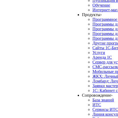
Публикация в
Обучение
Интернет-маг
Продукты
›
Программное 
Программы д
Программы дл
Программы д
Программы дл
Другие прог
Сайты 1С-Би
Услуги
Аренда 1С
Сервер для у
СМС-рассылк
Мобильные п
ЖКХ: Личный
Ломбард: Лич
Заявки масте
1С: Кабинет 
Сопровождение
›
База знаний
ИТС
Сервисы ИТ
Линия консул