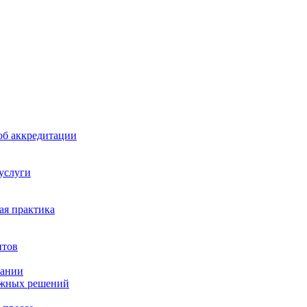
б аккредитации
 услуги
я практика
нтов
пании
ажных решений