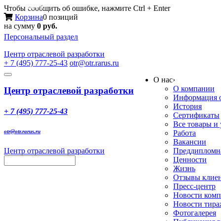
Меню
Чтобы сообщить об ошибке, нажмите Ctrl + Enter
Корзина
0 позиций
на сумму
0 руб.
Персональный раздел
Центр
отраслевой разработки
+ 7 (495) 777-25-43
otr@otr.rarus.ru
Toggle
О нас
›
navigation
О компании
Центр отраслевой разработки
Информация о
История
+ 7 (495) 777-25-43
Сертификаты
Все товары и
otr@otr.rarus.ru
Работа
Вакансии
Центр отраслевой разработки
Преддипломна
Ценности
Жизнь
Отзывы клие
Пресс-центр
Новости ком
Новости тир
Фотогалерея