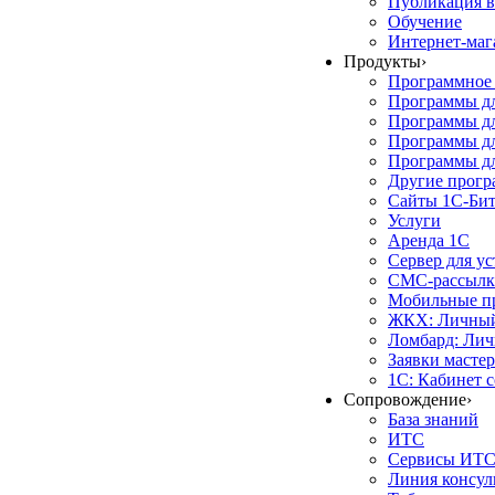
Публикация в
Обучение
Интернет-маг
Продукты
›
Программное 
Программы д
Программы дл
Программы д
Программы дл
Другие прог
Сайты 1С-Би
Услуги
Аренда 1С
Сервер для у
СМС-рассылк
Мобильные п
ЖКХ: Личный
Ломбард: Лич
Заявки масте
1С: Кабинет 
Сопровождение
›
База знаний
ИТС
Сервисы ИТ
Линия консул