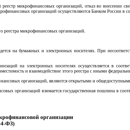
й реестр микрофинансовых организаций, отказ во внесении св
икрофинансовых организаций осуществляются Банком России в с
ого реестра микрофинансовых организаций.
едется на бумажных и электронных носителях. При несоответ
анизаций на электронных носителях осуществляется в соотв
естимость и взаимодействие этого реестра с иными федераль
финансовых организаций, являются открытыми и общедоступным
нсовых организаций взимается государственная пошлина в соот
икрофинансовой организации
34-ФЗ)