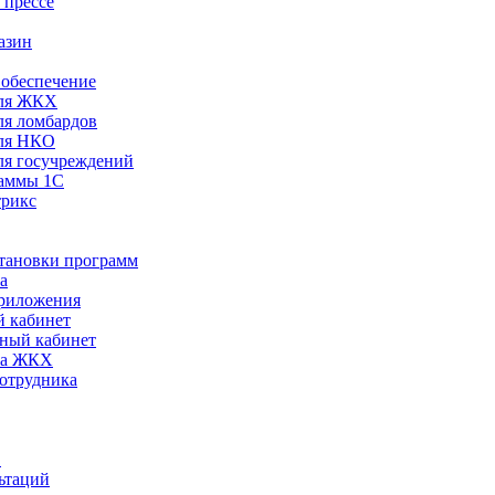
 прессе
азин
обеспечение
ля ЖКХ
я ломбардов
ля НКО
я госучреждений
раммы 1С
трикс
становки программ
а
риложения
 кабинет
ный кабинет
ра ЖКХ
сотрудника
С
ьтаций