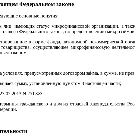
стоящем Федеральном законе
ледующие основные понятия:
ких лиц, имеющих статус микрофинансовой организации, а та
астоящего Федерального закона, по предоставлению микрозаймо
стрированное в форме фонда, автономной некоммерческой орга
и товарищества, осуществляющее микрофинансовую деятельно
ным законом;
на условиях, предусмотренных договором займа, в сумме, не п
евышает сумму, установленную пунктом 3 настоящей части;
 23.07.2013 N 251-ФЗ.
термины гражданского и других отраслей законодательства Ро
дерации.
ятельности