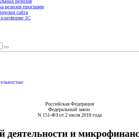
альных релизов
а релизов программ
цензии сайта
а платформе 1С
тельностью
Российская Федерация
Федеральный закон
N 151-ФЗ от 2 июля 2010 года
й деятельности и микрофинанс