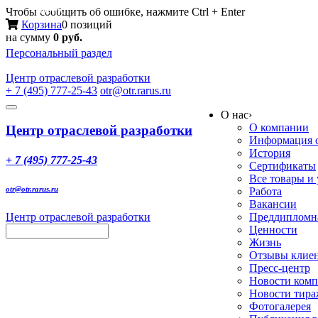
Меню
Чтобы сообщить об ошибке, нажмите Ctrl + Enter
Корзина
0 позиций
на сумму
0 руб.
Персональный раздел
Центр
отраслевой разработки
+ 7 (495) 777-25-43
otr@otr.rarus.ru
Toggle
О нас
›
navigation
О компании
Центр отраслевой разработки
Информация о
История
+ 7 (495) 777-25-43
Сертификаты
Все товары и
otr@otr.rarus.ru
Работа
Вакансии
Центр отраслевой разработки
Преддипломна
Ценности
Жизнь
Отзывы клие
Пресс-центр
Новости ком
Новости тир
Фотогалерея