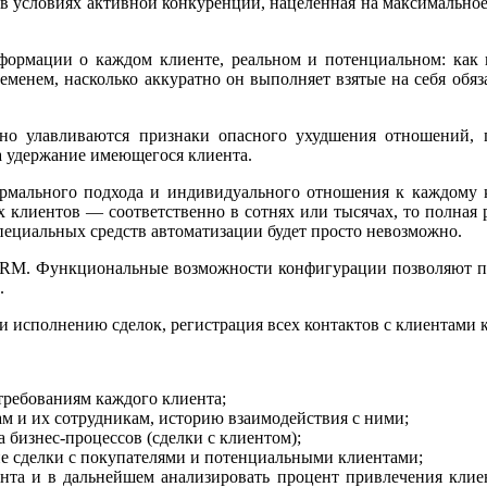
условиях активной конкуренции, нацеленная на максимальное 
ормации о каждом клиенте, реальном и потенциальном: как к
еменем, насколько аккуратно он выполняет взятые на себя обяза
о улавливаются признаки опасного ухудшения отношений, по
а удержание имеющегося клиента.
мального подхода и индивидуального отношения к каждому к
ных клиентов — соответственно в сотнях или тысячах, то полн
пециальных средств автоматизации будет просто невозможно.
CRM. Функциональные возможности конфигурации позволяют п
.
и исполнению сделок, регистрация всех контактов с клиентами 
требованиям каждого клиента;
 и их сотрудникам, историю взаимодействия с ними;
 бизнес-процессов (сделки с клиентом);
е сделки с покупателями и потенциальными клиентами;
нта и в дальнейшем анализировать процент привлечения клиен