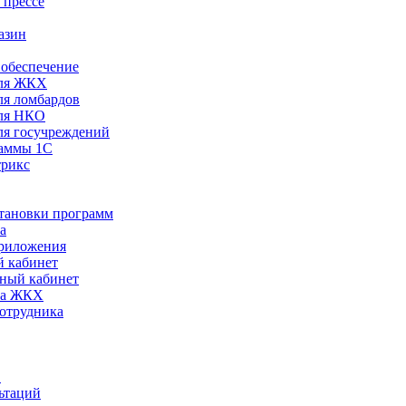
 прессе
азин
обеспечение
ля ЖКХ
я ломбардов
ля НКО
я госучреждений
раммы 1С
трикс
становки программ
а
риложения
 кабинет
ный кабинет
ра ЖКХ
сотрудника
С
ьтаций