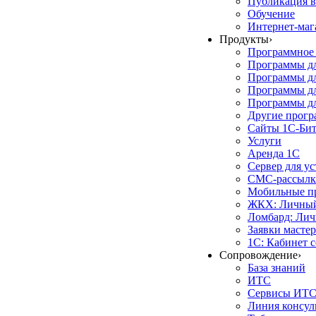
Публикация в
Обучение
Интернет-маг
Продукты
›
Программное 
Программы д
Программы дл
Программы д
Программы дл
Другие прог
Сайты 1С-Би
Услуги
Аренда 1С
Сервер для у
СМС-рассылк
Мобильные п
ЖКХ: Личный
Ломбард: Лич
Заявки масте
1С: Кабинет 
Сопровождение
›
База знаний
ИТС
Сервисы ИТ
Линия консул