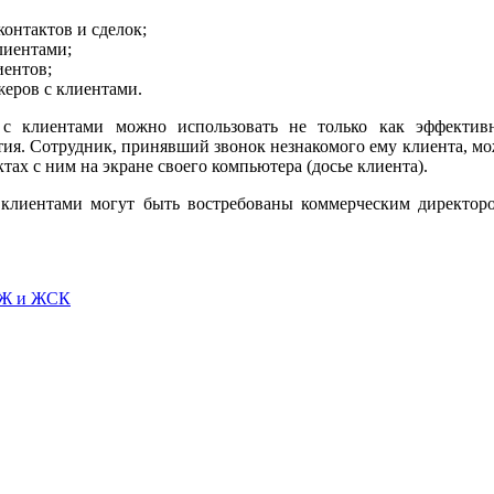
онтактов и сделок;
лиентами;
иентов;
жеров с клиентами.
с клиентами можно использовать не только как эффективн
я. Сотрудник, принявший звонок незнакомого ему клиента, може
тах с ним на экране своего компьютера (досье клиента).
лиентами могут быть востребованы коммерческим директором
СЖ и ЖСК