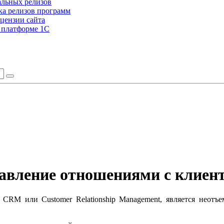
альных релизов
а релизов программ
цензии сайта
а платформе 1С
авление отношениями с клиен
 CRM или Customer Relationship Management, является неот