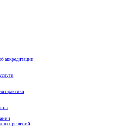
б аккредитации
 услуги
я практика
нтов
пании
ажных решений