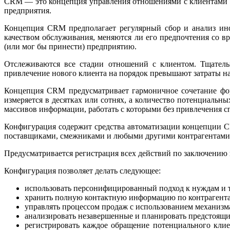
CRM — это концепция управления отношениями с клиентами в 
предприятия.
Концепция CRM предполагает регулярный сбор и анализ инф
качеством обслуживания, меняются ли его предпочтения со вр
(или мог бы принести) предприятию.
Отслеживаются все стадии отношений с клиентом. Тщательн
привлечение нового клиента на порядок превышают затраты н
Концепция CRM предусматривает гармоничное сочетание фор
измеряется в десятках или сотнях, а количество потенциаль
массивов информации, работать с которыми без привлечения с
Конфигурация содержит средства автоматизации концепции 
поставщиками, смежниками и любыми другими контрагентами
Предусматривается регистрация всех действий по заключению 
Конфигурация позволяет делать следующее:
использовать персонифицированный подход к нуждам и 
хранить полную контактную информацию по контрагентам
управлять процессом продаж с использованием механизма
анализировать незавершенные и планировать предстоящи
регистрировать каждое обращение потенциального клие