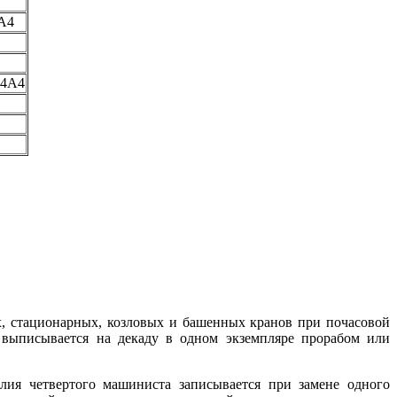
А4
4А4
х, стационарных, козловых и башенных кранов при почасовой
 выписывается на декаду в одном экземпляре прорабом или
лия четвертого машиниста записывается при замене одного