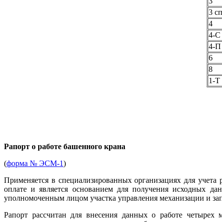
3
3 сп
4
4-С
4-П
6
8
1-Т
Рапорт о работе башенного крана
(
форма № ЭСМ-1
)
Применяется в специализированных организациях для учета 
оплате и является основанием для получения исходных да
уполномоченным лицом участка управления механизации и за
Рапорт рассчитан для внесения данных о работе четырех 