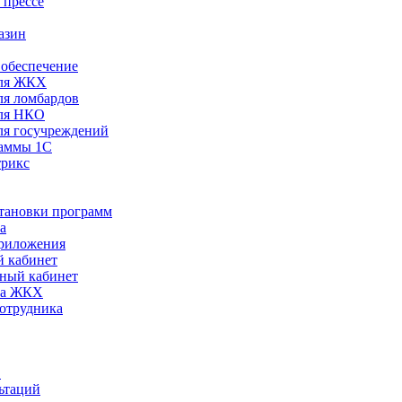
 прессе
азин
обеспечение
ля ЖКХ
я ломбардов
ля НКО
я госучреждений
раммы 1С
трикс
становки программ
а
риложения
 кабинет
ный кабинет
ра ЖКХ
сотрудника
С
ьтаций