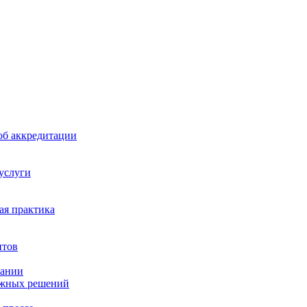
б аккредитации
 услуги
я практика
нтов
пании
ажных решений