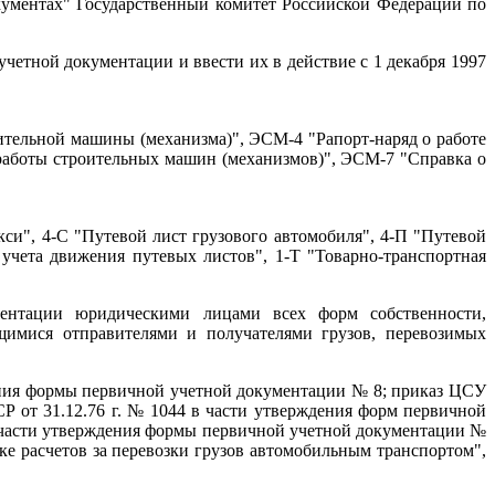
ументах" Государственный комитет Российской Федерации по
тной документации и ввести их в действие с 1 декабря 1997
тельной машины (механизма)", ЭСМ-4 "Рапорт-наряд о работе
работы строительных машин (механизмов)", ЭСМ-7 "Справка о
си", 4-С "Путевой лист грузового автомобиля", 4-П "Путевой
 учета движения путевых листов", 1-Т "Товарно-транспортная
ентации юридическими лицами всех форм собственности,
щимися отправителями и получателями грузов, перевозимых
ения формы первичной учетной документации № 8; приказ ЦСУ
Р от 31.12.76 г. № 1044 в части утверждения форм первичной
части утверждения формы первичной учетной документации №
е расчетов за перевозки грузов автомобильным транспортом",