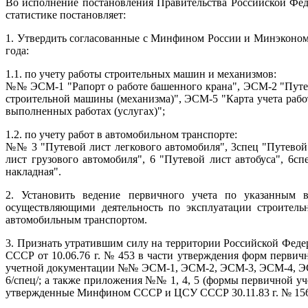
Во исполнение постановления Правительства Российской Фе
статистике постановляет:
1. Утвердить согласованные с Минфином России и Минэконом
года:
1.1.
по учету работы строительных машин и механизмов:
№№ ЭСМ-1 "Рапорт о работе башенного крана", ЭСМ-2 "Путев
строительной машины (механизма)", ЭСМ-5 "Карта учета раб
выполненных работах (услугах)";
1.2.
по учету работ в автомобильном транспорте:
№№ 3 "Путевой лист легкового автомобиля", 3спец "Путевой 
лист грузового автомобиля", 6 "Путевой лист автобуса", 6с
накладная".
2. Установить ведение первичного учета по указанным
осуществляющими деятельность по эксплуатации строитель
автомобильным транспортом.
3. Признать утратившим силу на территории Российской Фед
СССР от 10.06.76 г. № 453 в части утверждения форм первич
учетной документации №№ ЭСМ-1, ЭСМ-2, ЭСМ-3, ЭСМ-4, ЭСМ
6/спец/; а также приложения №№ 1, 4, 5 (формы первичной у
утвержденные Минфином СССР и ЦСУ СССР 30.11.83 г. № 156