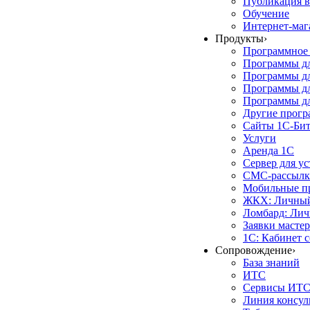
Публикация в
Обучение
Интернет-маг
Продукты
›
Программное 
Программы д
Программы дл
Программы д
Программы дл
Другие прог
Сайты 1С-Би
Услуги
Аренда 1С
Сервер для у
СМС-рассылк
Мобильные п
ЖКХ: Личный
Ломбард: Лич
Заявки масте
1С: Кабинет 
Сопровождение
›
База знаний
ИТС
Сервисы ИТ
Линия консул