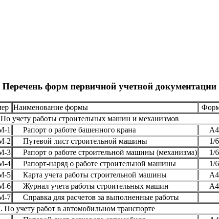
Перечень форм первичной учетной документации
мер
Наименование формы
Форм
По учету работы строительных машин и механизмов
М-1
Рапорт о работе башенного крана
А4
М-2
Путевой лист строительной машины
1/6д
М-3
Рапорт о работе строительной машины (механизма)
1/6д
М-4
Рапорт-наряд о работе строительной машины
1/6д
М-5
Карта учета работы строительной машины
А4
М-6
Журнал учета работы строительных машин
А4
М-7
Справка для расчетов за выполненные работы
. По учету работ в автомобильном транспорте