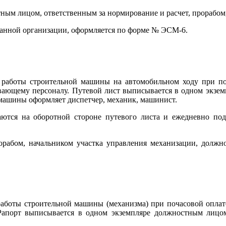
ым лицом, ответственным за нормирование и расчет, прорабом, 
ванной организации, оформляется по форме № ЭСМ-6.
 работы строительной машины на автомобильном ходу при поч
вающему персоналу. Путевой лист выписывается в одном экзем
й машины оформляет диспетчер, механик, машинист.
ются на оборотной стороне путевого листа и ежедневно под
абом, начальником участка управления механизации, должно
работы строительной машины (механизма) при почасовой оплат
Рапорт выписывается в одном экземпляре должностным лицом