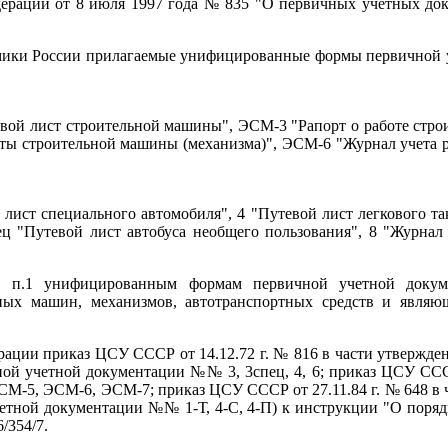
дерации от 8 июля 1997 года № 835 "О первичных учетных док
ики России прилагаемые унифицированные формы первичной уче
ой лист строительной машины", ЭСМ-3 "Рапорт о работе строи
оты строительной машины (механизма)", ЭСМ-6 "Журнал учета 
лист специального автомобиля", 4 "Путевой лист легкового так
пец "Путевой лист автобуса необщего пользования", 8 "Журнал
 в п.1 унифицированным формам первичной учетной докум
ных машин, механизмов, автотранспортных средств и являю
ерации приказ ЦСУ СССР от 14.12.72 г. № 816 в части утвержд
ной учетной документации №№ 3, 3спец, 4, 6; приказ ЦСУ ССС
-5, ЭСМ-6, ЭСМ-7; приказ ЦСУ СССР от 27.11.84 г. № 648 в 
четной документации №№ 1-Т, 4-С, 4-П) к инструкции "О порядк
/354/7.