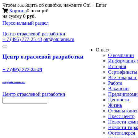
Меню
Чтобы сообщить об ошибке, нажмите Ctrl + Enter
Корзина
0 позиций
на сумму
0 руб.
Персональный раздел
Центр
отраслевой разработки
+ 7 (495) 777-25-43
otr@otr.rarus.ru
Toggle
О нас
›
navigation
О компании
Центр отраслевой разработки
Информация о
История
+ 7 (495) 777-25-43
Сертификаты
Все товары и
otr@otr.rarus.ru
Работа
Вакансии
Центр отраслевой разработки
Преддипломна
Ценности
Жизнь
Отзывы клие
Пресс-центр
Новости ком
Новости тир
Фотогалерея