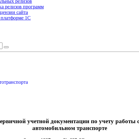
альных релизов
а релизов программ
цензии сайта
а платформе 1С
тотранспорта
рвичной учетной документации по учету работы с
автомобильном транспорте