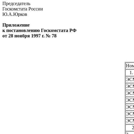
Председатель
Госкомстата России
Ю.А.Юрков
Приложение
к постановлению Госкомстата РФ
от 28 ноября 1997 г. № 78
Но
1. 
ЭС
ЭС
ЭС
ЭС
ЭС
ЭС
ЭС
2