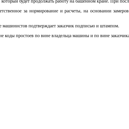
., который будет продолжать работу на башенном кране. При по
етственное за нормирование и расчеты, на основании замер
оте машинистов подтверждает заказчик подписью и штампом.
 коды простоев по вине владельца машины и по вине заказчика