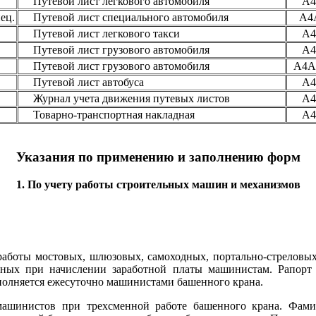
Путевой лист легкового автомобиля
А4
ец.
Путевой лист специального автомобиля
А4
Путевой лист легкового такси
А4
Путевой лист грузового автомобиля
А4
Путевой лист грузового автомобиля
А4А
Путевой лист автобуса
А4
Журнал учета движения путевых листов
А4
Товарно-транспортная накладная
А4
Указания по применению и заполнению форм
1. По учету работы строительных машин и механизмов
работы мостовых, шлюзовых, самоходных, портально-стреловы
нных при начислении заработной платы машинистам. Рапорт
полняется ежесуточно машинистами башенного крана.
машинистов при трехсменной работе башенного крана. Фами