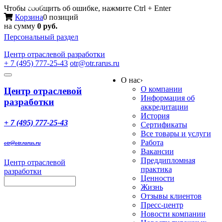
Меню
Чтобы сообщить об ошибке, нажмите Ctrl + Enter
Корзина
0 позиций
на сумму
0 руб.
Персональный раздел
Центр
отраслевой разработки
+ 7 (495) 777-25-43
otr@otr.rarus.ru
Toggle
О нас
›
navigation
О компании
Центр отраслевой
Информация об
разработки
аккредитации
История
+ 7 (495) 777-25-43
Сертификаты
Все товары и услуги
Работа
otr@otr.rarus.ru
Вакансии
Преддипломная
Центр отраслевой
практика
разработки
Ценности
Жизнь
Отзывы клиентов
Пресс-центр
Новости компании