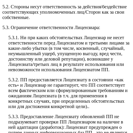
5.2. Стороны несут ответственность за действия/бездействие
соответствующих уполномоченных лиц/Сторон как за свои
собственные.
5.3. Ограничение ответственности Лицензиара:
5.3.1. Ни при каких обстоятельствах Лицензиар не несет
ответственности перед Лицензиатом и третьими лицами за
какие-либо убытки (в том числе, косвенный, случайный,
неумышленный ущерб, упущенную выгоду, вред чести,
достоинству или деловой репутации), возникшие у
Лицензиата/третьих лиц в результате использования или
невозможности использования Лицензиатом ПП.
5.3.2. ПП предоставляется Лицензиату в состоянии «как
есть» и Лицензиар не гарантирует, что ПП соответствует
всем фактическим или сформулированным требованиям и
ожиданиям Лицензиата (в т.ч. для применения в
конкретных случаях, при определенных обстоятельствах
или для достижения конкретной цели)..
5.3.3. Предоставление Лицензиату обновлений ПП не
подразумевает проверки ПП Лицензиаром на наличие в
ней адаптации (доработок): Лицензиат предупрежден о
потере данных информационных баз ПП - это не является