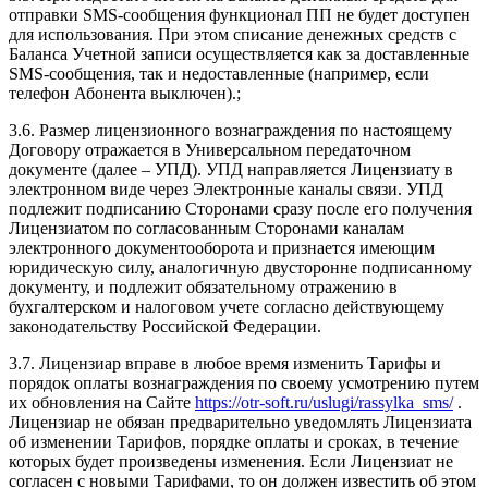
отправки SMS-сообщения функционал ПП не будет доступен
для использования. При этом списание денежных средств с
Баланса Учетной записи осуществляется как за доставленные
SMS-сообщения, так и недоставленные (например, если
телефон Абонента выключен).;
3.6. Размер лицензионного вознаграждения по настоящему
Договору отражается в Универсальном передаточном
документе (далее – УПД). УПД направляется Лицензиату в
электронном виде через Электронные каналы связи. УПД
подлежит подписанию Сторонами сразу после его получения
Лицензиатом по согласованным Сторонами каналам
электронного документооборота и признается имеющим
юридическую силу, аналогичную двусторонне подписанному
документу, и подлежит обязательному отражению в
бухгалтерском и налоговом учете согласно действующему
законодательству Российской Федерации.
3.7. Лицензиар вправе в любое время изменить Тарифы и
порядок оплаты вознаграждения по своему усмотрению путем
их обновления на Сайте
https://otr-soft.ru/uslugi/rassylka_sms/
.
Лицензиар не обязан предварительно уведомлять Лицензиата
об изменении Тарифов, порядке оплаты и сроках, в течение
которых будет произведены изменения. Если Лицензиат не
согласен с новыми Тарифами, то он должен известить об этом