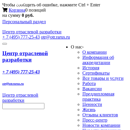
Меню
Чтобы сообщить об ошибке, нажмите Ctrl + Enter
Корзина
0 позиций
на сумму
0 руб.
Персональный раздел
Центр
отраслевой разработки
+ 7 (495) 777-25-43
otr@otr.rarus.ru
Toggle
О нас
›
navigation
О компании
Центр отраслевой
Информация об
разработки
аккредитации
История
+ 7 (495) 777-25-43
Сертификаты
Все товары и услуги
Работа
otr@otr.rarus.ru
Вакансии
Преддипломная
Центр отраслевой
практика
разработки
Ценности
Жизнь
Отзывы клиентов
Пресс-центр
Новости компании