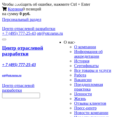
Меню
Чтобы сообщить об ошибке, нажмите Ctrl + Enter
Корзина
0 позиций
на сумму
0 руб.
Персональный раздел
Центр
отраслевой разработки
+ 7 (495) 777-25-43
otr@otr.rarus.ru
Toggle
О нас
›
navigation
О компании
Центр отраслевой
Информация об
разработки
аккредитации
История
+ 7 (495) 777-25-43
Сертификаты
Все товары и услуги
Работа
otr@otr.rarus.ru
Вакансии
Преддипломная
Центр отраслевой
практика
разработки
Ценности
Жизнь
Отзывы клиентов
Пресс-центр
Новости компании