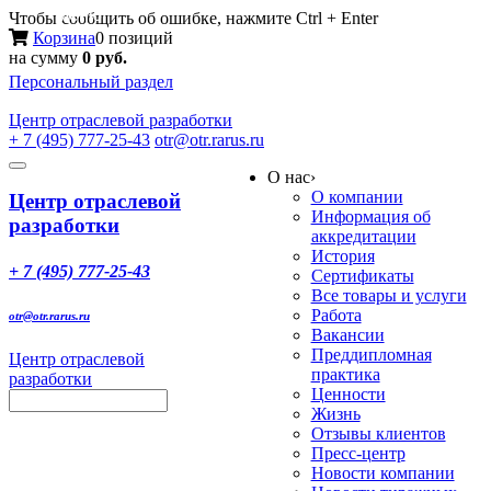
Меню
Чтобы сообщить об ошибке, нажмите Ctrl + Enter
Корзина
0 позиций
на сумму
0 руб.
Персональный раздел
Центр
отраслевой разработки
+ 7 (495) 777-25-43
otr@otr.rarus.ru
Toggle
О нас
›
navigation
О компании
Центр отраслевой
Информация об
разработки
аккредитации
История
+ 7 (495) 777-25-43
Сертификаты
Все товары и услуги
Работа
otr@otr.rarus.ru
Вакансии
Преддипломная
Центр отраслевой
практика
разработки
Ценности
Жизнь
Отзывы клиентов
Пресс-центр
Новости компании