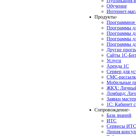
Публикация в
Обучение
Интернет-маг
Продукты
›
Программное 
Программы д
Программы дл
Программы д
Программы дл
Другие прог
Сайты 1С-Би
Услуги
Аренда 1С
Сервер для у
СМС-рассылк
Мобильные п
ЖКХ: Личный
Ломбард: Лич
Заявки масте
1С: Кабинет 
Сопровождение
›
База знаний
ИТС
Сервисы ИТ
Линия консул