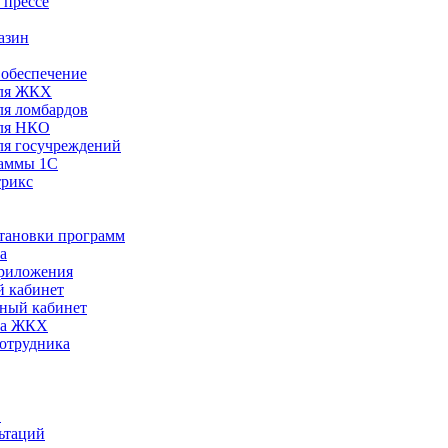
 прессе
азин
обеспечение
ля ЖКХ
я ломбардов
ля НКО
я госучреждений
раммы 1С
трикс
становки программ
а
риложения
 кабинет
ный кабинет
ра ЖКХ
сотрудника
С
ьтаций