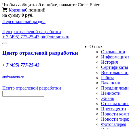
Меню
Чтобы сообщить об ошибке, нажмите Ctrl + Enter
Корзина
0 позиций
на сумму
0 руб.
Персональный раздел
Центр
отраслевой разработки
+ 7 (495) 777-25-43
otr@otr.rarus.ru
Toggle
О нас
›
navigation
О компании
Центр отраслевой разработки
Информация о
История
+ 7 (495) 777-25-43
Сертификаты
Все товары и
otr@otr.rarus.ru
Работа
Вакансии
Центр отраслевой разработки
Преддипломна
Ценности
Жизнь
Отзывы клие
Пресс-центр
Новости ком
Новости тир
Фотогалерея