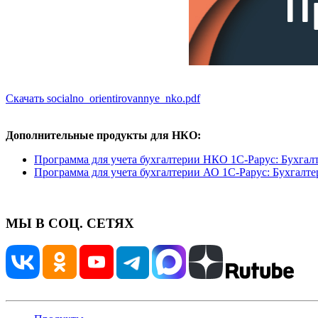
Скачать socialno_orientirovannye_nko.pdf
Дополнительные продукты для НКО:
Программа для учета бухгалтерии НКО 1С-Рарус: Бухгал
Программа для учета бухгалтерии АО 1С-Рарус: Бухгалте
МЫ В СОЦ. СЕТЯХ