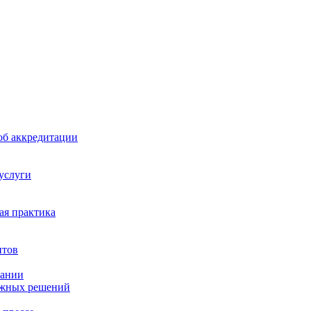
б аккредитации
 услуги
я практика
нтов
пании
ажных решений