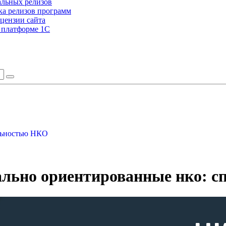
альных релизов
а релизов программ
цензии сайта
а платформе 1С
ельностью НКО
льно ориентированные нко: с