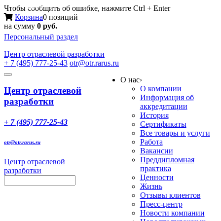
Меню
Чтобы сообщить об ошибке, нажмите Ctrl + Enter
Корзина
0 позиций
на сумму
0 руб.
Персональный раздел
Центр
отраслевой разработки
+ 7 (495) 777-25-43
otr@otr.rarus.ru
Toggle
О нас
›
navigation
О компании
Центр отраслевой
Информация об
разработки
аккредитации
История
+ 7 (495) 777-25-43
Сертификаты
Все товары и услуги
Работа
otr@otr.rarus.ru
Вакансии
Преддипломная
Центр отраслевой
практика
разработки
Ценности
Жизнь
Отзывы клиентов
Пресс-центр
Новости компании