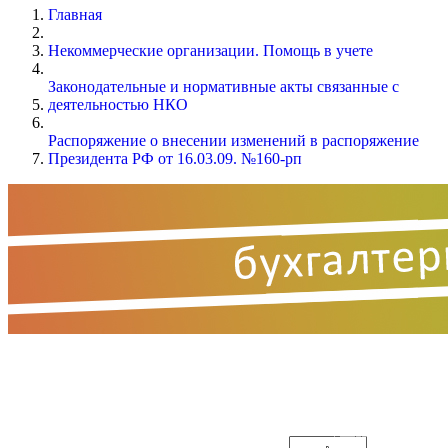
Главная
Некоммерческие организации. Помощь в учете
Законодательные и нормативные акты связанные с
деятельностью НКО
Распоряжение о внесении изменений в распоряжение
Президента РФ от 16.03.09. №160-рп