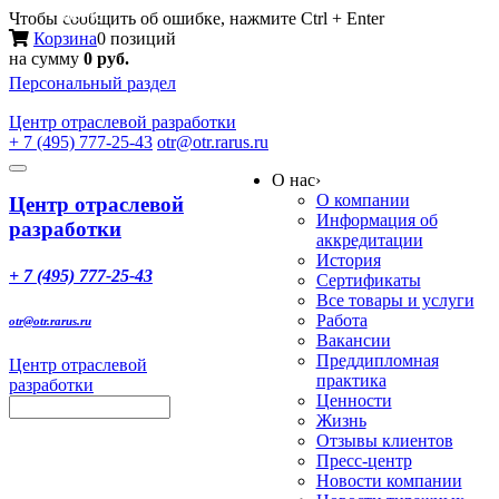
Меню
Чтобы сообщить об ошибке, нажмите Ctrl + Enter
Корзина
0 позиций
на сумму
0 руб.
Персональный раздел
Центр
отраслевой разработки
+ 7 (495) 777-25-43
otr@otr.rarus.ru
Toggle
О нас
›
navigation
О компании
Центр отраслевой
Информация об
разработки
аккредитации
История
+ 7 (495) 777-25-43
Сертификаты
Все товары и услуги
Работа
otr@otr.rarus.ru
Вакансии
Преддипломная
Центр отраслевой
практика
разработки
Ценности
Жизнь
Отзывы клиентов
Пресс-центр
Новости компании