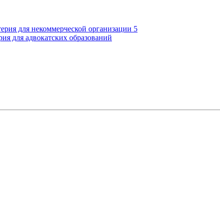
терия для некоммерческой организации 5
рия для адвокатских образований