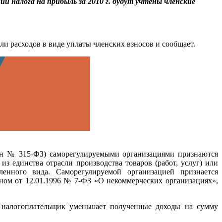
ии налога на прибыль за 2010 г. будут учтены членские
и расходов в виде уплаты членских взносов и сообщает.
кон № 315-ФЗ) саморегулируемыми организациями признаются
з единства отрасли производства товаров (работ, услуг) или
ленного вида. Саморегулируемой организацией признается
ном от 12.01.1996 № 7-ФЗ «О некоммерческих организациях»,
и налогоплательщик уменьшает полученные доходы на сумму