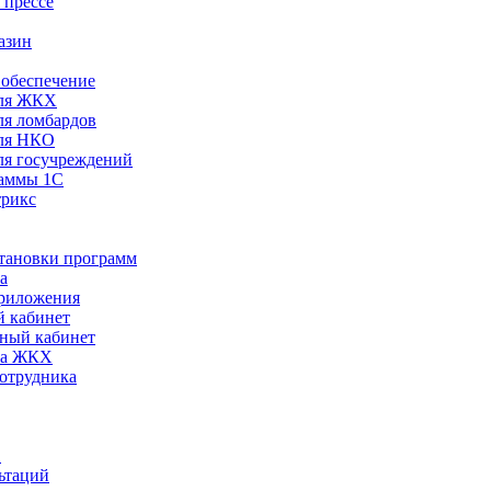
 прессе
азин
обеспечение
ля ЖКХ
я ломбардов
ля НКО
я госучреждений
раммы 1С
трикс
становки программ
а
риложения
 кабинет
ный кабинет
ра ЖКХ
сотрудника
С
ьтаций