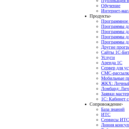
Публикация в
Обучение
Интернет-маг
Продукты
›
Программное 
Программы д
Программы дл
Программы д
Программы дл
Другие прог
Сайты 1С-Би
Услуги
Аренда 1С
Сервер для у
СМС-рассылк
Мобильные п
ЖКХ: Личный
Ломбард: Лич
Заявки масте
1С: Кабинет 
Сопровождение
›
База знаний
ИТС
Сервисы ИТ
Линия консул