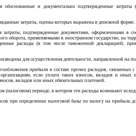
 обоснованные и документально подтвержденные затраты (а
вданные затраты, оценка которых выражена в денежной форме.
затраты, подтвержденные документами, оформленными в соот
ого оборота, применяемыми в иностранном государстве, на тер
енные расходы (в том числе таможенной декларацией, при
оизведены для осуществления деятельности, направленной на по
алогообложения прибыли в составе прочих расходов, связанных 
организациям, если уплата таких взносов, вкладов и иных о
носов, вкладов или иных обязательных платежей.
ном (налоговом) периоде, в котором эти расходы возникают исход
осов при определении налоговой базы по налогу на прибыль до