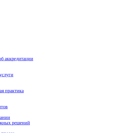
б аккредитации
 услуги
я практика
нтов
пании
ажных решений