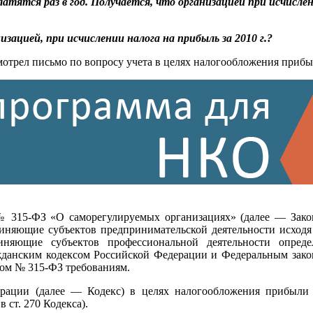
латятся раз в год. Получается, что организацией при исчислен
изацией, при исчислении налога на прибыль за 2010 г.?
трел письмо по вопросу учета в целях налогообложения прибыл
07 № 315-ФЗ «О саморегулируемых организациях» (далее — За
иняющие субъектов предпринимательской деятельности исходя и
иняющие субъектов профессиональной деятельности опреде
ражданским кодексом Российской Федерации и Федеральным зако
ном № 315-ФЗ требованиям.
дерации (далее — Кодекс) в целях налогообложения прибыл
 ст. 270 Кодекса).