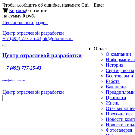
Меню
Чтобы сообщить об ошибке, нажмите Ctrl + Enter
Корзина
0 позиций
на сумму
0 руб.
Персональный раздел
Центр
отраслевой разработки
+ 7 (495) 777-25-43
otr@otr.rarus.ru
Toggle
О нас
›
navigation
О компании
Центр отраслевой разработки
Информация о
История
+ 7 (495) 777-25-43
Сертификаты
Все товары и
otr@otr.rarus.ru
Работа
Вакансии
Центр отраслевой разработки
Преддипломна
Ценности
Жизнь
Отзывы клие
Пресс-центр
Новости ком
Новости тир
Фотогалерея