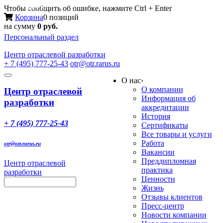
Меню
Чтобы сообщить об ошибке, нажмите Ctrl + Enter
Корзина
0 позиций
на сумму
0 руб.
Персональный раздел
Центр
отраслевой разработки
+ 7 (495) 777-25-43
otr@otr.rarus.ru
Toggle
О нас
›
navigation
О компании
Центр отраслевой
Информация об
разработки
аккредитации
История
+ 7 (495) 777-25-43
Сертификаты
Все товары и услуги
Работа
otr@otr.rarus.ru
Вакансии
Преддипломная
Центр отраслевой
практика
разработки
Ценности
Жизнь
Отзывы клиентов
Пресс-центр
Новости компании