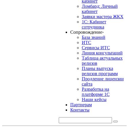
кабинет
Ломбард: Личный
кабинет
Заявки мастера ЖКХ
1С: Кабинет
сотрудника
Сопровождение
›
База знаний
ИТС
Сервисы ИТС
Линия консультаций
Таблица актуальных
релизов
Планы выпуска
релизов программ
Продление лицензии
сайта
Разработка на
платформе 1С
Наши кейсы
Партнерам
Контакты