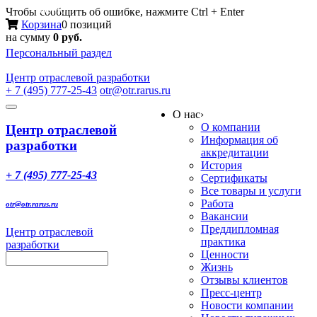
Меню
Чтобы сообщить об ошибке, нажмите Ctrl + Enter
Корзина
0 позиций
на сумму
0 руб.
Персональный раздел
Центр
отраслевой разработки
+ 7 (495) 777-25-43
otr@otr.rarus.ru
Toggle
О нас
›
navigation
О компании
Центр отраслевой
Информация об
разработки
аккредитации
История
+ 7 (495) 777-25-43
Сертификаты
Все товары и услуги
Работа
otr@otr.rarus.ru
Вакансии
Преддипломная
Центр отраслевой
практика
разработки
Ценности
Жизнь
Отзывы клиентов
Пресс-центр
Новости компании