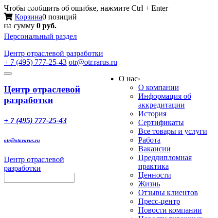
Меню
Чтобы сообщить об ошибке, нажмите Ctrl + Enter
Корзина
0 позиций
на сумму
0 руб.
Персональный раздел
Центр
отраслевой разработки
+ 7 (495) 777-25-43
otr@otr.rarus.ru
Toggle
О нас
›
navigation
О компании
Центр отраслевой
Информация об
разработки
аккредитации
История
+ 7 (495) 777-25-43
Сертификаты
Все товары и услуги
Работа
otr@otr.rarus.ru
Вакансии
Преддипломная
Центр отраслевой
практика
разработки
Ценности
Жизнь
Отзывы клиентов
Пресс-центр
Новости компании