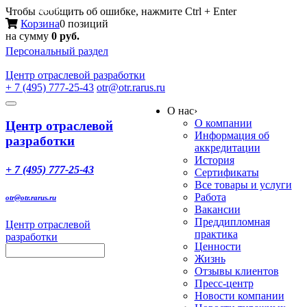
Меню
Чтобы сообщить об ошибке, нажмите Ctrl + Enter
Корзина
0 позиций
на сумму
0 руб.
Персональный раздел
Центр
отраслевой разработки
+ 7 (495) 777-25-43
otr@otr.rarus.ru
Toggle
О нас
›
navigation
О компании
Центр отраслевой
Информация об
разработки
аккредитации
История
+ 7 (495) 777-25-43
Сертификаты
Все товары и услуги
Работа
otr@otr.rarus.ru
Вакансии
Преддипломная
Центр отраслевой
практика
разработки
Ценности
Жизнь
Отзывы клиентов
Пресс-центр
Новости компании