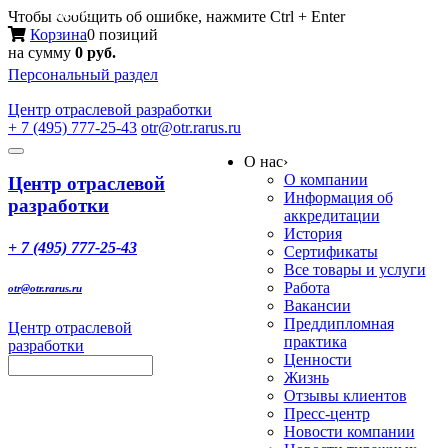
Меню
Чтобы сообщить об ошибке, нажмите Ctrl + Enter
Корзина
0 позиций
на сумму
0 руб.
Персональный раздел
Центр
отраслевой разработки
+ 7 (495) 777-25-43
otr@otr.rarus.ru
Toggle
О нас
›
navigation
О компании
Центр отраслевой
Информация об
разработки
аккредитации
История
+ 7 (495) 777-25-43
Сертификаты
Все товары и услуги
Работа
otr@otr.rarus.ru
Вакансии
Преддипломная
Центр отраслевой
практика
разработки
Ценности
Жизнь
Отзывы клиентов
Пресс-центр
Новости компании