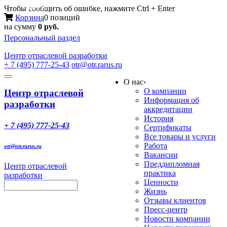
Меню
Чтобы сообщить об ошибке, нажмите Ctrl + Enter
Корзина
0 позиций
на сумму
0 руб.
Персональный раздел
Центр
отраслевой разработки
+ 7 (495) 777-25-43
otr@otr.rarus.ru
Toggle
О нас
›
navigation
О компании
Центр отраслевой
Информация об
разработки
аккредитации
История
+ 7 (495) 777-25-43
Сертификаты
Все товары и услуги
Работа
otr@otr.rarus.ru
Вакансии
Преддипломная
Центр отраслевой
практика
разработки
Ценности
Жизнь
Отзывы клиентов
Пресс-центр
Новости компании