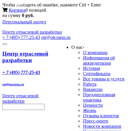
Меню
Чтобы сообщить об ошибке, нажмите Ctrl + Enter
Корзина
0 позиций
на сумму
0 руб.
Персональный раздел
Центр
отраслевой разработки
+ 7 (495) 777-25-43
otr@otr.rarus.ru
Toggle
О нас
›
navigation
О компании
Центр отраслевой
Информация об
разработки
аккредитации
История
+ 7 (495) 777-25-43
Сертификаты
Все товары и услуги
Работа
otr@otr.rarus.ru
Вакансии
Преддипломная
Центр отраслевой
практика
разработки
Ценности
Жизнь
Отзывы клиентов
Пресс-центр
Новости компании