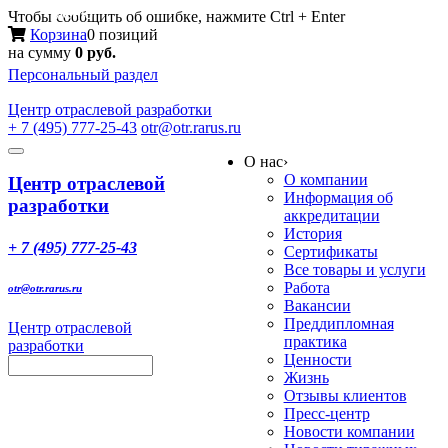
Меню
Чтобы сообщить об ошибке, нажмите Ctrl + Enter
Корзина
0 позиций
на сумму
0 руб.
Персональный раздел
Центр
отраслевой разработки
+ 7 (495) 777-25-43
otr@otr.rarus.ru
Toggle
О нас
›
navigation
О компании
Центр отраслевой
Информация об
разработки
аккредитации
История
+ 7 (495) 777-25-43
Сертификаты
Все товары и услуги
Работа
otr@otr.rarus.ru
Вакансии
Преддипломная
Центр отраслевой
практика
разработки
Ценности
Жизнь
Отзывы клиентов
Пресс-центр
Новости компании