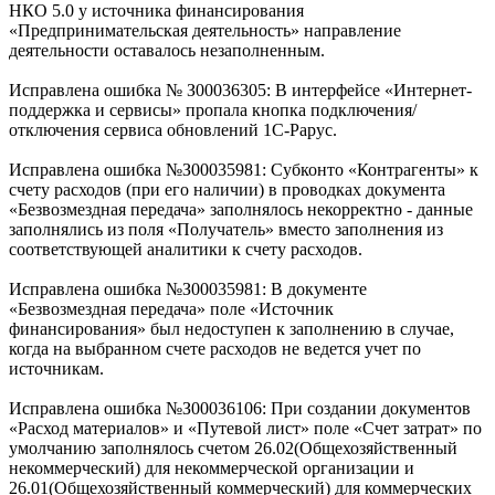
НКО 5.0 у источника финансирования
«Предпринимательская деятельность» направление
деятельности оставалось незаполненным.
Исправлена ошибка № З00036305: В интерфейсе «Интернет-
поддержка и сервисы» пропала кнопка подключения/
отключения сервиса обновлений 1С-Рарус.
Исправлена ошибка №З00035981: Субконто «Контрагенты» к
счету расходов (при его наличии) в проводках документа
«Безвозмездная передача» заполнялось некорректно - данные
заполнялись из поля «Получатель» вместо заполнения из
соответствующей аналитики к счету расходов.
Исправлена ошибка №З00035981: В документе
«Безвозмездная передача» поле «Источник
финансирования» был недоступен к заполнению в случае,
когда на выбранном счете расходов не ведется учет по
источникам.
Исправлена ошибка №З00036106: При создании документов
«Расход материалов» и «Путевой лист» поле «Счет затрат» по
умолчанию заполнялось счетом 26.02(Общехозяйственный
некоммерческий) для некоммерческой организации и
26.01(Общехозяйственный коммерческий) для коммерческих