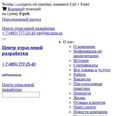
Меню
Чтобы сообщить об ошибке, нажмите Ctrl + Enter
Корзина
0 позиций
на сумму
0 руб.
Персональный раздел
Центр
отраслевой разработки
+ 7 (495) 777-25-43
otr@otr.rarus.ru
Toggle
О нас
›
navigation
О компании
Центр отраслевой
Информация об
разработки
аккредитации
История
+ 7 (495) 777-25-43
Сертификаты
Все товары и услуги
Работа
otr@otr.rarus.ru
Вакансии
Преддипломная
Центр отраслевой
практика
разработки
Ценности
Жизнь
Отзывы клиентов
Пресс-центр
Новости компании