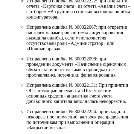
Исправлена ошибка № З00022222: при открытии
отчета «Карточка счета» из отчета «Анализ счета»
с отбором «В группе из списка» выходила ошибка
конфигуратора.
Исправлена ошибка № З00022067: при открытии
настроек параметров системы лицензирования
выходила ошибка, если у пользователя
отсутствовали роли «Администратор» или
«Полные права».
Исправлена ошибка № З00022098: при
проведении документа «Начисление оценочных
обязательств по отпускам» в проводках не
проставлялись источники финансирования.
Исправлена ошибка № З00022131: При принятии
ОС с помощью документа «Поступление
основных средств» аналитика счета учета
добавочного капитала заполнялась некорректно.
Исправлена ошибка № З00022254: происходило
некорректное получение настроек распределения
по источникам при выполнении операции
«Закрытие месяца».