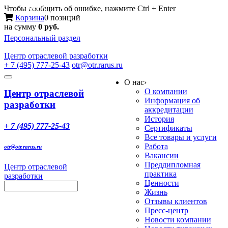
Меню
Чтобы сообщить об ошибке, нажмите Ctrl + Enter
Корзина
0 позиций
на сумму
0 руб.
Персональный раздел
Центр
отраслевой разработки
+ 7 (495) 777-25-43
otr@otr.rarus.ru
Toggle
О нас
›
navigation
О компании
Центр отраслевой
Информация об
разработки
аккредитации
История
+ 7 (495) 777-25-43
Сертификаты
Все товары и услуги
Работа
otr@otr.rarus.ru
Вакансии
Преддипломная
Центр отраслевой
практика
разработки
Ценности
Жизнь
Отзывы клиентов
Пресс-центр
Новости компании