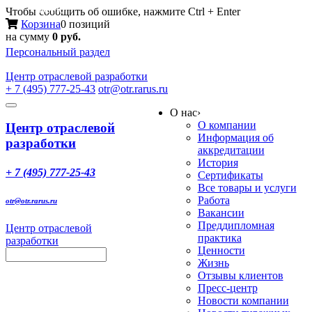
Меню
Чтобы сообщить об ошибке, нажмите Ctrl + Enter
Корзина
0 позиций
на сумму
0 руб.
Персональный раздел
Центр
отраслевой разработки
+ 7 (495) 777-25-43
otr@otr.rarus.ru
Toggle
О нас
›
navigation
О компании
Центр отраслевой
Информация об
разработки
аккредитации
История
+ 7 (495) 777-25-43
Сертификаты
Все товары и услуги
Работа
otr@otr.rarus.ru
Вакансии
Преддипломная
Центр отраслевой
практика
разработки
Ценности
Жизнь
Отзывы клиентов
Пресс-центр
Новости компании