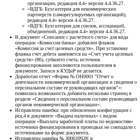
организации, редакция 4.4» версии 4.4.36.27.
«ВДГБ: Бухгалтерия для некоммерческих
партнерств (саморегулируемых организаций),
редакция 4.4» версии 4.4.36.27.
«ВДГБ: Бухгалтерия для союзов, ассоциаций,
объединений, редакция 4.4» версии 4.4.36.27.
В документ «Списание с расчетного счета» для вида
операции «Комиссия банка» добавлен флажок
«Комиссия за счет целевых средств». При установке
флажка счет дебета заменяется на «Счет учета целевых
средств» (86), субконто счета, источник
финансирования заполняются пользователем в
документе. Записи в КУДиР не делается.
Доработан отчет «Форма № ОН0001 "Отчет о
деятельности некоммерческой организации и сведения о
персональном составе ее руководящих органов"»:
появилась возможность добавить несколько страниц в
резделе «Сведения о персональном составе руководящих
органов некоммерческой организации».
Исправлена ошибка: при обновлении конфигурации с
ред.4 в документе «Выдача наличных» с видом
операции «Выплата заработной платы по ведомостям»
источники финансирования в проводках не совпадали с
источниками на форме документа.
Исправлена ошибка № З00020928: в