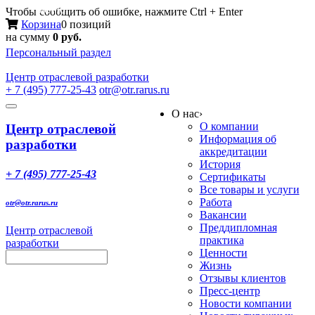
Меню
Чтобы сообщить об ошибке, нажмите Ctrl + Enter
Корзина
0 позиций
на сумму
0 руб.
Персональный раздел
Центр
отраслевой разработки
+ 7 (495) 777-25-43
otr@otr.rarus.ru
Toggle
О нас
›
navigation
О компании
Центр отраслевой
Информация об
разработки
аккредитации
История
+ 7 (495) 777-25-43
Сертификаты
Все товары и услуги
Работа
otr@otr.rarus.ru
Вакансии
Преддипломная
Центр отраслевой
практика
разработки
Ценности
Жизнь
Отзывы клиентов
Пресс-центр
Новости компании