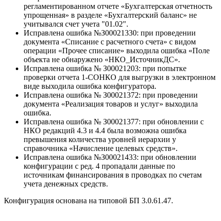
регламентированном отчете «Бухгалтерская отчетность
упрощенная» в разделе «Бухгалтерский баланс» не
учитывался счет учета "01.02".
Исправлена ошибка №З00021330: при проведении
документа «Списание с расчетного счета» с видом
операции «Прочее списание» выходила ошибка «Поле
объекта не обнаружено «НКО_ИсточникДС».
Исправлена ошибка № З00021203: при попытке
проверки отчета 1-СОНКО для выгрузки в электронном
виде выходила ошибка конфигуратора.
Исправлена ошибка № З00021372: при проведении
документа «Реализация товаров и услуг» выходила
ошибка.
Исправлена ошибка № З00021377: при обновлении с
НКО редакций 4.3 и 4.4 была возможна ошибка
превышения количества уровней иерархии у
справочника «Начисление целевых средств».
Исправлена ошибка №З00021433: при обновлении
конфигурации с ред. 4 пропадали данные по
источникам финансирования в проводках по счетам
учета денежных средств.
Конфигурация основана на типовой БП 3.0.61.47.