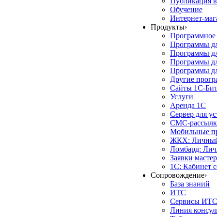
Публикация в
Обучение
Интернет-маг
Продукты
›
Программное 
Программы д
Программы дл
Программы д
Программы дл
Другие прог
Сайты 1С-Би
Услуги
Аренда 1С
Сервер для у
СМС-рассылк
Мобильные п
ЖКХ: Личный
Ломбард: Лич
Заявки масте
1С: Кабинет 
Сопровождение
›
База знаний
ИТС
Сервисы ИТ
Линия консул