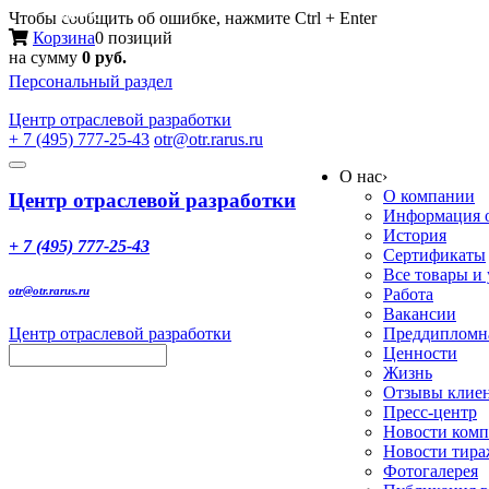
Меню
Чтобы сообщить об ошибке, нажмите Ctrl + Enter
Корзина
0 позиций
на сумму
0 руб.
Персональный раздел
Центр
отраслевой разработки
+ 7 (495) 777-25-43
otr@otr.rarus.ru
Toggle
О нас
›
navigation
О компании
Центр отраслевой разработки
Информация о
История
+ 7 (495) 777-25-43
Сертификаты
Все товары и
otr@otr.rarus.ru
Работа
Вакансии
Центр отраслевой разработки
Преддипломна
Ценности
Жизнь
Отзывы клие
Пресс-центр
Новости ком
Новости тир
Фотогалерея