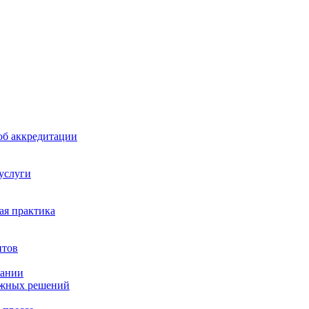
б аккредитации
 услуги
я практика
нтов
пании
ажных решений