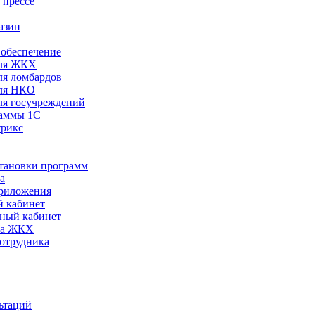
 прессе
азин
обеспечение
ля ЖКХ
я ломбардов
ля НКО
я госучреждений
раммы 1С
трикс
становки программ
а
риложения
 кабинет
ный кабинет
ра ЖКХ
сотрудника
С
ьтаций