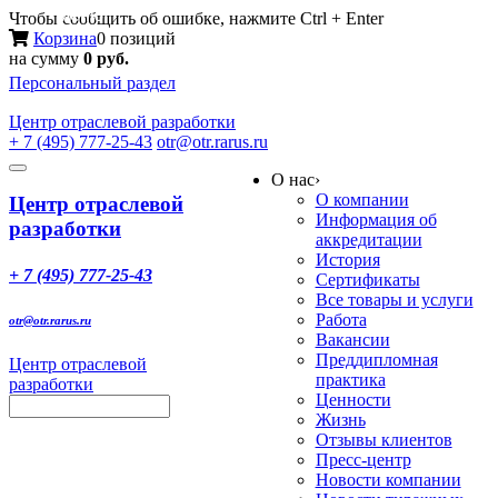
Меню
Чтобы сообщить об ошибке, нажмите Ctrl + Enter
Корзина
0 позиций
на сумму
0 руб.
Персональный раздел
Центр
отраслевой разработки
+ 7 (495) 777-25-43
otr@otr.rarus.ru
Toggle
О нас
›
navigation
О компании
Центр отраслевой
Информация об
разработки
аккредитации
История
+ 7 (495) 777-25-43
Сертификаты
Все товары и услуги
Работа
otr@otr.rarus.ru
Вакансии
Преддипломная
Центр отраслевой
практика
разработки
Ценности
Жизнь
Отзывы клиентов
Пресс-центр
Новости компании