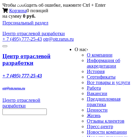
Меню
Чтобы сообщить об ошибке, нажмите Ctrl + Enter
Корзина
0 позиций
на сумму
0 руб.
Персональный раздел
Центр
отраслевой разработки
+ 7 (495) 777-25-43
otr@otr.rarus.ru
Toggle
О нас
›
navigation
О компании
Центр отраслевой
Информация об
разработки
аккредитации
История
+ 7 (495) 777-25-43
Сертификаты
Все товары и услуги
Работа
otr@otr.rarus.ru
Вакансии
Преддипломная
Центр отраслевой
практика
разработки
Ценности
Жизнь
Отзывы клиентов
Пресс-центр
Новости компании