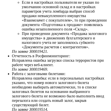
Если в настройках пользователя не указан по
умолчанию основной склад и в настройках
параметров учета ломбарда выбран способ
продажи невыкупленного имущества
«Взаимозачет с покупателем», то при проведении
документа «Подготовка к продаже» появлялась
ошибка незаполненного поля «Склад».
При проведении документа «Продажа залогового
имущества» в движениях бухгалтерского и
налогового учета не заполнялось субконто
«Документы расчетов с контрагентом».
По заявке З00019421.
Отчетность в Росфинмониторинг:
Исправлена ошибка загрузки списка террористов при
работе через веб-клиент.
По заявке З00019469.
Работа с залоговыми билетами:
Исправлена ошибка: если в персональных настройках
указано, что номер нового залогового билета
необходимо выбирать автоматически, то в списке
залоговых билетов на основании выбранного
залогового билета не возможно было выполнить ввод
перезалога или создать новый залог, закрыв
существующий билет.
По заявке З00019514.