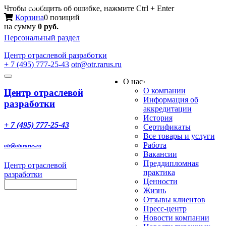
Меню
Чтобы сообщить об ошибке, нажмите Ctrl + Enter
Корзина
0 позиций
на сумму
0 руб.
Персональный раздел
Центр
отраслевой разработки
+ 7 (495) 777-25-43
otr@otr.rarus.ru
Toggle
О нас
›
navigation
О компании
Центр отраслевой
Информация об
разработки
аккредитации
История
+ 7 (495) 777-25-43
Сертификаты
Все товары и услуги
Работа
otr@otr.rarus.ru
Вакансии
Преддипломная
Центр отраслевой
практика
разработки
Ценности
Жизнь
Отзывы клиентов
Пресс-центр
Новости компании