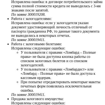
Исправлена ошибка: в договоре потребительского займа
сумма полной стоимости кредита не выводилась с 3-мя
знаками после запятой.
По заявке З00019208.
Работа с залогодателями:
Исправлена ошибка: если у залогодателя указан
документ удостоверяющий личность отличный от
паспорта гражданина РФ, то данные такого документа
не выводились в некоторых отчетах.
По заявке З00019411.
Работа с залоговыми билетами:
Исправлены следующие ошибки:
У пользователя с правами «Ломбард – Полные
права» не была доступна кнопка работы со
списком залоговых билетов и со списком
залогодателей.
У пользователя с правами «Ломбардист» или
«Ломбард – Полные права» не было доступа к
кассовым ордерам.
При попытке отредактировать некоторые макеты
печатных форм появлялась исключительная
ошибка.
По заявке З00019411.
Продажа залогового имущества:
Исправлены следующие ошибки: