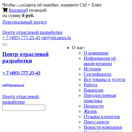
Меню
Чтобы сообщить об ошибке, нажмите Ctrl + Enter
Корзина
0 позиций
на сумму
0 руб.
Персональный раздел
Центр
отраслевой разработки
+ 7 (495) 777-25-43
otr@otr.rarus.ru
Toggle
О нас
›
navigation
О компании
Центр отраслевой
Информация об
разработки
аккредитации
История
+ 7 (495) 777-25-43
Сертификаты
Все товары и услуги
Работа
otr@otr.rarus.ru
Вакансии
Преддипломная
Центр отраслевой
практика
разработки
Ценности
Жизнь
Отзывы клиентов
Пресс-центр
Новости компании