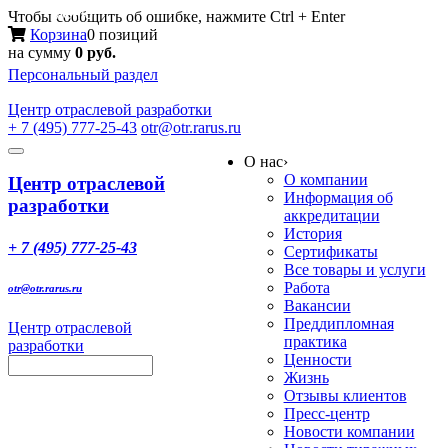
Меню
Чтобы сообщить об ошибке, нажмите Ctrl + Enter
Корзина
0 позиций
на сумму
0 руб.
Персональный раздел
Центр
отраслевой разработки
+ 7 (495) 777-25-43
otr@otr.rarus.ru
Toggle
О нас
›
navigation
О компании
Центр отраслевой
Информация об
разработки
аккредитации
История
+ 7 (495) 777-25-43
Сертификаты
Все товары и услуги
Работа
otr@otr.rarus.ru
Вакансии
Преддипломная
Центр отраслевой
практика
разработки
Ценности
Жизнь
Отзывы клиентов
Пресс-центр
Новости компании