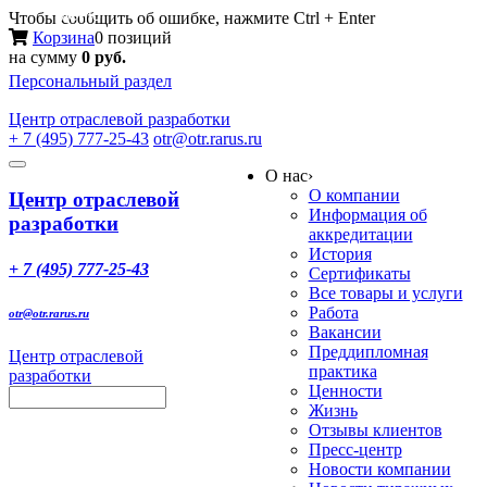
Меню
Чтобы сообщить об ошибке, нажмите Ctrl + Enter
Корзина
0 позиций
на сумму
0 руб.
Персональный раздел
Центр
отраслевой разработки
+ 7 (495) 777-25-43
otr@otr.rarus.ru
Toggle
О нас
›
navigation
О компании
Центр отраслевой
Информация об
разработки
аккредитации
История
+ 7 (495) 777-25-43
Сертификаты
Все товары и услуги
Работа
otr@otr.rarus.ru
Вакансии
Преддипломная
Центр отраслевой
практика
разработки
Ценности
Жизнь
Отзывы клиентов
Пресс-центр
Новости компании