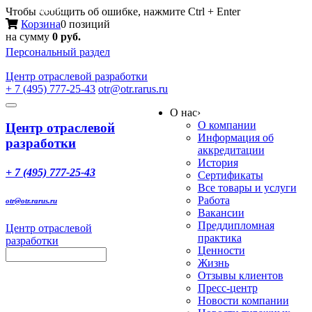
Меню
Чтобы сообщить об ошибке, нажмите Ctrl + Enter
Корзина
0 позиций
на сумму
0 руб.
Персональный раздел
Центр
отраслевой разработки
+ 7 (495) 777-25-43
otr@otr.rarus.ru
Toggle
О нас
›
navigation
О компании
Центр отраслевой
Информация об
разработки
аккредитации
История
+ 7 (495) 777-25-43
Сертификаты
Все товары и услуги
Работа
otr@otr.rarus.ru
Вакансии
Преддипломная
Центр отраслевой
практика
разработки
Ценности
Жизнь
Отзывы клиентов
Пресс-центр
Новости компании