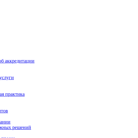
б аккредитации
 услуги
я практика
нтов
пании
ажных решений