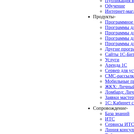
Публикация в
Обучение
Интернет-маг
Продукты
›
Программное 
Программы д
Программы дл
Программы д
Программы дл
Другие прог
Сайты 1С-Би
Услуги
Аренда 1С
Сервер для у
СМС-рассылк
Мобильные п
ЖКХ: Личный
Ломбард: Лич
Заявки масте
1С: Кабинет 
Сопровождение
›
База знаний
ИТС
Сервисы ИТ
Линия консул