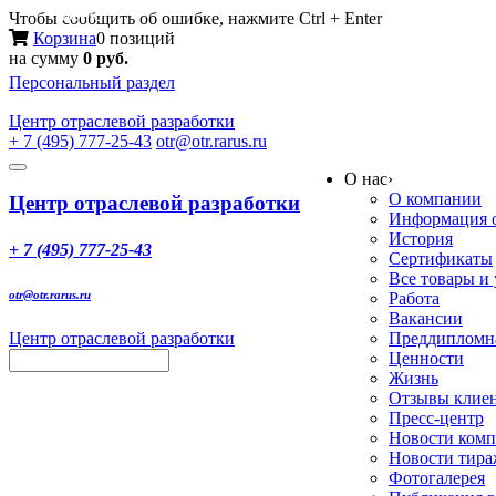
Меню
Чтобы сообщить об ошибке, нажмите Ctrl + Enter
Корзина
0 позиций
на сумму
0 руб.
Персональный раздел
Центр
отраслевой разработки
+ 7 (495) 777-25-43
otr@otr.rarus.ru
Toggle
О нас
›
navigation
О компании
Центр отраслевой разработки
Информация о
История
+ 7 (495) 777-25-43
Сертификаты
Все товары и
otr@otr.rarus.ru
Работа
Вакансии
Центр отраслевой разработки
Преддипломна
Ценности
Жизнь
Отзывы клие
Пресс-центр
Новости ком
Новости тир
Фотогалерея