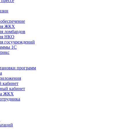
 прессе
азин
обеспечение
ля ЖКХ
я ломбардов
ля НКО
я госучреждений
раммы 1С
трикс
становки программ
а
риложения
 кабинет
ный кабинет
ра ЖКХ
сотрудника
С
ьтаций