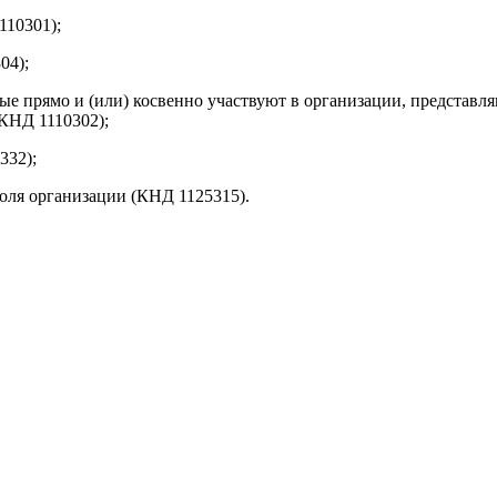
110301);
04);
ые прямо и (или) косвенно участвуют в организации, представл
(КНД 1110302);
332);
оля организации (КНД 1125315).