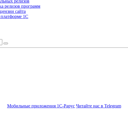
альных релизов
а релизов программ
цензии сайта
а платформе 1С
Мобильные приложения 1С-Рарус
Читайте нас в Telegram