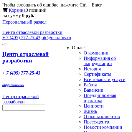
Меню
Чтобы сообщить об ошибке, нажмите Ctrl + Enter
Корзина
0 позиций
на сумму
0 руб.
Персональный раздел
Центр
отраслевой разработки
+ 7 (495) 777-25-43
otr@otr.rarus.ru
Toggle
О нас
›
navigation
О компании
Центр отраслевой
Информация об
разработки
аккредитации
История
+ 7 (495) 777-25-43
Сертификаты
Все товары и услуги
Работа
otr@otr.rarus.ru
Вакансии
Преддипломная
Центр отраслевой
практика
разработки
Ценности
Жизнь
Отзывы клиентов
Пресс-центр
Новости компании