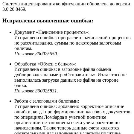
Система лицензирования конфигурации обновлена до версии
3.0.20.8469.
Исправлены выявленные ошибки:
Документ «Начисление процентов»:
Исправлена ошибка: при расчете начислений процентов
не рассчитывались суммы по некоторым залоговым
билетам.
По заявке З00025550
.
Обработка «Обмен с банком»:
Исправлена ошибка: в заголовке файла обмена
дублировался параметр «Отправитель». Из-за этого не
выполнялась загрузка данных из файла на стороне
банка.
По заявке З00025831
.
Работа с залоговыми билетами:
Исправлена ошибка: добавлено корректное описание
ошибки, когда при формировании кассовых документов
по операциям Ломбарда в учетной политике
организации не заполнены счета учета расчетов по
начислениям. Также теперь данные счета являются
обязательными для заполнения в учетной политике.