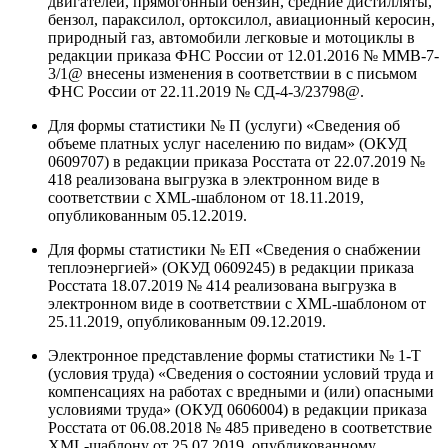
двигателей, прямогонный бензин, средние дистилляты,
бензол, параксилол, ортоксилол, авиационный керосин,
природный газ, автомобили легковые и мотоциклы в
редакции приказа ФНС России от 12.01.2016 № ММВ-7-
3/1@ внесены изменения в соответствии в с письмом
ФНС России от 22.11.2019 № СД-4-3/23798@.
Для формы статистики № П (услуги) «Сведения об
объеме платных услуг населению по видам» (ОКУД
0609707) в редакции приказа Росстата от 22.07.2019 №
418 реализована выгрузка в электронном виде в
соответствии с XML-шаблоном от 18.11.2019,
опубликованным 05.12.2019.
Для формы статистики № ЕП «Сведения о снабжении
теплоэнергией» (ОКУД 0609245) в редакции приказа
Росстата 18.07.2019 № 414 реализована выгрузка в
электронном виде в соответствии с XML-шаблоном от
25.11.2019, опубликованным 09.12.2019.
Электронное представление формы статистики № 1-Т
(условия труда) «Сведения о состоянии условий труда и
компенсациях на работах с вредными и (или) опасными
условиями труда» (ОКУД 0606004) в редакции приказа
Росстата от 06.08.2018 № 485 приведено в соответствие
XML-шаблону от 25.07.2019, опубликованному