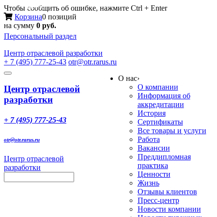
Меню
Чтобы сообщить об ошибке, нажмите Ctrl + Enter
Корзина
0 позиций
на сумму
0 руб.
Персональный раздел
Центр
отраслевой разработки
+ 7 (495) 777-25-43
otr@otr.rarus.ru
Toggle
О нас
›
navigation
О компании
Центр отраслевой
Информация об
разработки
аккредитации
История
+ 7 (495) 777-25-43
Сертификаты
Все товары и услуги
Работа
otr@otr.rarus.ru
Вакансии
Преддипломная
Центр отраслевой
практика
разработки
Ценности
Жизнь
Отзывы клиентов
Пресс-центр
Новости компании