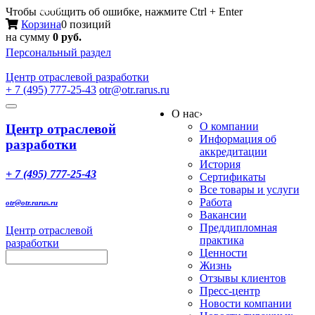
Меню
Чтобы сообщить об ошибке, нажмите Ctrl + Enter
Корзина
0 позиций
на сумму
0 руб.
Персональный раздел
Центр
отраслевой разработки
+ 7 (495) 777-25-43
otr@otr.rarus.ru
Toggle
О нас
›
navigation
О компании
Центр отраслевой
Информация об
разработки
аккредитации
История
+ 7 (495) 777-25-43
Сертификаты
Все товары и услуги
Работа
otr@otr.rarus.ru
Вакансии
Преддипломная
Центр отраслевой
практика
разработки
Ценности
Жизнь
Отзывы клиентов
Пресс-центр
Новости компании