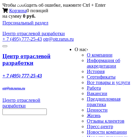
Меню
Чтобы сообщить об ошибке, нажмите Ctrl + Enter
Корзина
0 позиций
на сумму
0 руб.
Персональный раздел
Центр
отраслевой разработки
+ 7 (495) 777-25-43
otr@otr.rarus.ru
Toggle
О нас
›
navigation
О компании
Центр отраслевой
Информация об
разработки
аккредитации
История
+ 7 (495) 777-25-43
Сертификаты
Все товары и услуги
Работа
otr@otr.rarus.ru
Вакансии
Преддипломная
Центр отраслевой
практика
разработки
Ценности
Жизнь
Отзывы клиентов
Пресс-центр
Новости компании