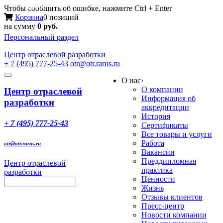
Меню
Чтобы сообщить об ошибке, нажмите Ctrl + Enter
Корзина
0 позиций
на сумму
0 руб.
Персональный раздел
Центр
отраслевой разработки
+ 7 (495) 777-25-43
otr@otr.rarus.ru
Toggle
О нас
›
navigation
О компании
Центр отраслевой
Информация об
разработки
аккредитации
История
+ 7 (495) 777-25-43
Сертификаты
Все товары и услуги
Работа
otr@otr.rarus.ru
Вакансии
Преддипломная
Центр отраслевой
практика
разработки
Ценности
Жизнь
Отзывы клиентов
Пресс-центр
Новости компании