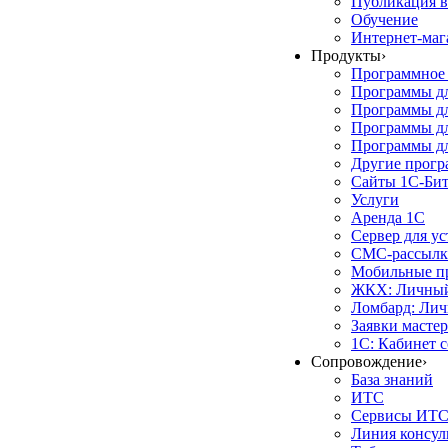
Публикация в
Обучение
Интернет-маг
Продукты
›
Программное 
Программы д
Программы дл
Программы д
Программы дл
Другие прог
Сайты 1С-Би
Услуги
Аренда 1С
Сервер для у
СМС-рассылк
Мобильные п
ЖКХ: Личный
Ломбард: Лич
Заявки масте
1С: Кабинет 
Сопровождение
›
База знаний
ИТС
Сервисы ИТ
Линия консул