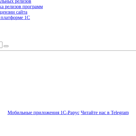
альных релизов
а релизов программ
цензии сайта
а платформе 1С
Мобильные приложения 1С-Рарус
Читайте нас в Telegram