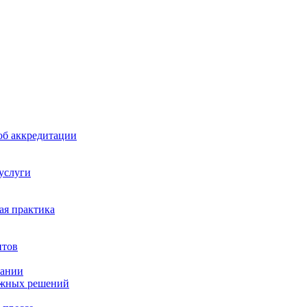
б аккредитации
 услуги
я практика
нтов
пании
ажных решений