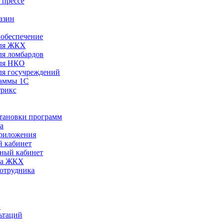
 прессе
азин
обеспечение
ля ЖКХ
я ломбардов
ля НКО
я госучреждений
раммы 1С
трикс
становки программ
а
риложения
 кабинет
ный кабинет
ра ЖКХ
сотрудника
С
ьтаций