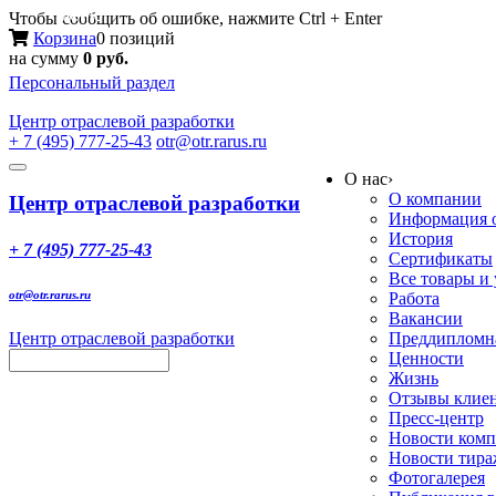
Меню
Чтобы сообщить об ошибке, нажмите Ctrl + Enter
Корзина
0 позиций
на сумму
0 руб.
Персональный раздел
Центр
отраслевой разработки
+ 7 (495) 777-25-43
otr@otr.rarus.ru
Toggle
О нас
›
navigation
О компании
Центр отраслевой разработки
Информация о
История
+ 7 (495) 777-25-43
Сертификаты
Все товары и
otr@otr.rarus.ru
Работа
Вакансии
Центр отраслевой разработки
Преддипломна
Ценности
Жизнь
Отзывы клие
Пресс-центр
Новости ком
Новости тир
Фотогалерея