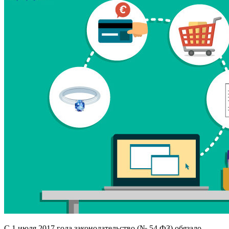
С 1 июля 2017 года законодательство (№ 54 ФЗ) обязало