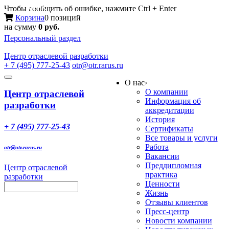
Меню
Чтобы сообщить об ошибке, нажмите Ctrl + Enter
Корзина
0 позиций
на сумму
0 руб.
Персональный раздел
Центр
отраслевой разработки
+ 7 (495) 777-25-43
otr@otr.rarus.ru
Toggle
О нас
›
navigation
О компании
Центр отраслевой
Информация об
разработки
аккредитации
История
+ 7 (495) 777-25-43
Сертификаты
Все товары и услуги
Работа
otr@otr.rarus.ru
Вакансии
Преддипломная
Центр отраслевой
практика
разработки
Ценности
Жизнь
Отзывы клиентов
Пресс-центр
Новости компании