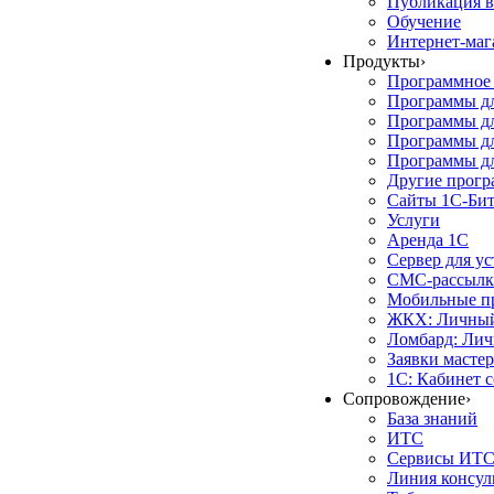
Публикация в
Обучение
Интернет-маг
Продукты
›
Программное 
Программы д
Программы дл
Программы д
Программы дл
Другие прог
Сайты 1С-Би
Услуги
Аренда 1С
Сервер для у
СМС-рассылк
Мобильные п
ЖКХ: Личный
Ломбард: Лич
Заявки масте
1С: Кабинет 
Сопровождение
›
База знаний
ИТС
Сервисы ИТ
Линия консул