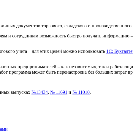
ичных документов торгового, складского и производственного 
лям и сотрудникам возможность быстро получать информацию – 
огового учета – для этих целей можно использовать
1С: Бухгалт
частных предпринимателей – как независимых, так и работающи
бот программа может быть перенастроена без больших затрат вр
онных выпусках
№13434
,
№ 11691
и
№ 11010
.
ками