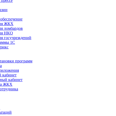
 прессе
азин
обеспечение
ля ЖКХ
я ломбардов
ля НКО
я госучреждений
раммы 1С
трикс
становки программ
а
риложения
 кабинет
ный кабинет
ра ЖКХ
сотрудника
С
ьтаций