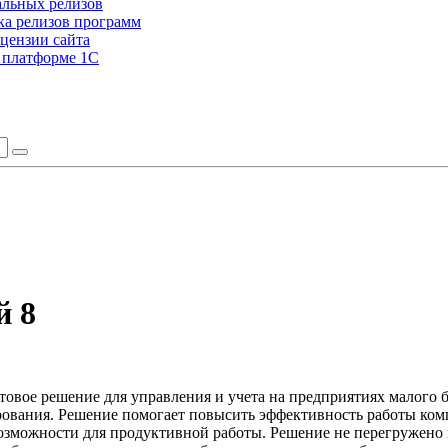
альных релизов
а релизов программ
цензии сайта
а платформе 1С
й 8
товое решение для управления и учета на предприятиях малого б
ирования. Решение помогает повысить эффективность работы ко
возможности для продуктивной работы. Решение не перегружено