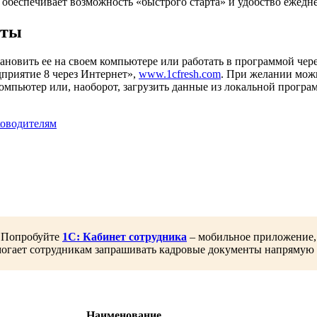
 обеспечивает возможность «быстрого старта» и удобство ежедн
оты
вить ее на своем компьютере или работать в программой через 
приятие 8 через Интернет»,
www.1cfresh.com
. При желании мож
мпьютер или, наоборот, загрузить данные из локальной програ
ководителям
Попробуйте
1С: Кабинет сотрудника
– мобильное приложение,
могает сотрудникам запрашивать кадровые документы напрямую 
Наименование