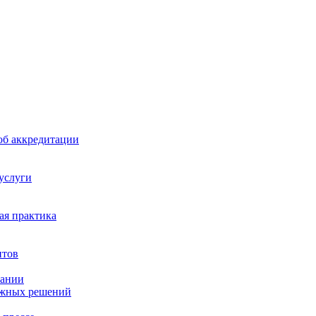
б аккредитации
 услуги
я практика
нтов
пании
ажных решений