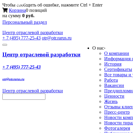
Меню
Чтобы сообщить об ошибке, нажмите Ctrl + Enter
Корзина
0 позиций
на сумму
0 руб.
Персональный раздел
Центр
отраслевой разработки
+ 7 (495) 777-25-43
otr@otr.rarus.ru
Toggle
О нас
›
navigation
О компании
Центр отраслевой разработки
Информация о
История
+ 7 (495) 777-25-43
Сертификаты
Все товары и
otr@otr.rarus.ru
Работа
Вакансии
Центр отраслевой разработки
Преддипломна
Ценности
Жизнь
Отзывы клие
Пресс-центр
Новости ком
Новости тир
Фотогалерея