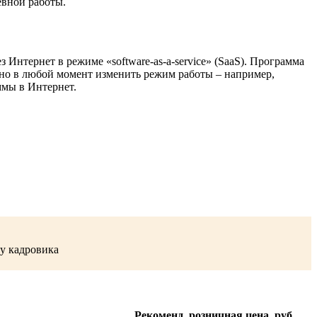
евной работы.
Интернет в режиме «software-as-a-service» (SaaS). Программа
но в любой момент изменить режим работы – например,
ммы в Интернет.
у кадровика
Рекоменд. розничная цена, руб.